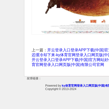
上一篇：
开云登录入口登录APP下载(中国)
迟缓冷却下来-ky体育官网登录入口网页版(中
开云登录入口登录APP下载(中国)官方网站好
育官网登录入口网页版(中国)有限公司官网
友情链接：
Powered by
ky体育官网登录入口网页版(中国)
Copyright
© 2013-2024