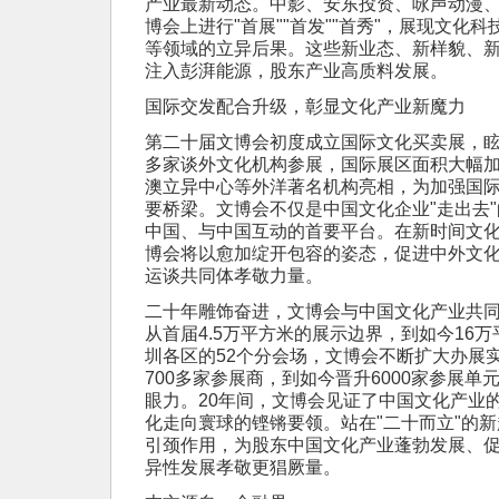
产业最新动态。中影、安东投资、咏声动漫
博会上进行"首展""首发""首秀"，展现文化
等领域的立异后果。这些新业态、新样貌、
注入彭湃能源，股东产业高质料发展。
国际交发配合升级，彰显文化产业新魔力
第二十届文博会初度成立国际文化买卖展，眩惑
多家谈外文化机构参展，国际展区面积大幅
澳立异中心等外洋著名机构亮相，为加强国
要桥梁。文博会不仅是中国文化企业"走出去
中国、与中国互动的首要平台。在新时间文
博会将以愈加绽开包容的姿态，促进中外文
运谈共同体孝敬力量。
二十年雕饰奋进，文博会与中国文化产业共
从首届4.5万平方米的展示边界，到如今16
圳各区的52个分会场，文博会不断扩大办展
700多家参展商，到如今晋升6000家参展
眼力。20年间，文博会见证了中国文化产业
化走向寰球的铿锵要领。站在"二十而立"的
引颈作用，为股东中国文化产业蓬勃发展、
异性发展孝敬更猖厥量。