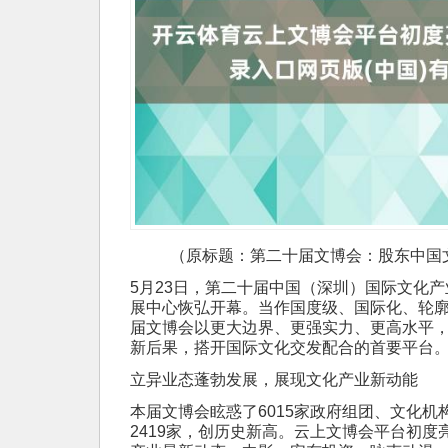
（原标题：第二十届文博会：股东中国
5月23日，第二十届中国（深圳）国际文化
展中心恢弘开幕。当作国度级、国际化、轮
届文博会以更大边界、更强实力、更高水平
新后果，搭开国际文化交发配合的首要平台
立异业态蓬勃发展，展现文化产业新动能
本届文博会眩惑了6015家政府组团、文化
2419家，创历史新高。云上文博会平台初