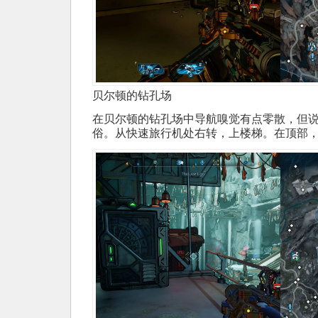
贝尔顿的钻孔场
在贝尔顿的钻孔场中导航嗅觉有点零散，但
俗。从快速旅行机处右转，上楼梯。在顶部