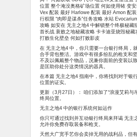
位置 整个淹没奥格矿场位置 何如使用铱 变安装装
Vex 配装 最好 Harlowe 配装 最好 Amo
行权限 “肉即是谋杀”任务攻略 水站 Evocari
攻略 如安在 无主之地4 中解锁整个终极秘藏
首长战 衰败之地秘藏攻略 卡卡迪亚烧毁秘藏
打败生化壁垒 何如打败影皮
在 无主之地4 中，你只需要一台银行终局，
合手背包整洁。游戏中有很多纷乱的枪支和
不及以佩戴整个物品，况兼你面前的变装以
是匡助你处分这类情况的器具。
在本篇 无主之地4 指南中，你将找到对于银
位置的证实。
更新（3月27日）： 咱们添加了“浪漫艾莉与
终局位置。
无主之地4 中的银行系统何如运作
你只可通过找到并互动银行终局来拜谒 无主之
允许你免费存取装备和枪支。
天然大广宽手艺你会卖掉无用的战利品，但