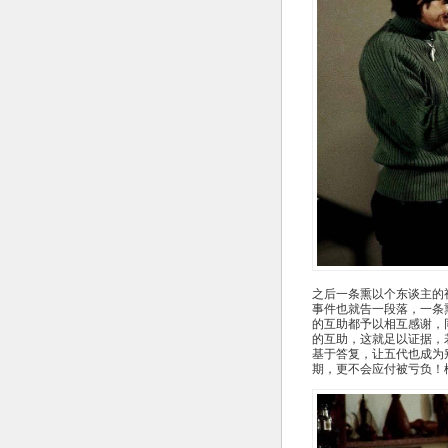
之后一条熏以个东谈主的
事件也就告一段落，一条
的互助都予以相互感谢，
的互助，这就足以证据，
基于答复，让五代也成为
期，更不会应付被亏负！