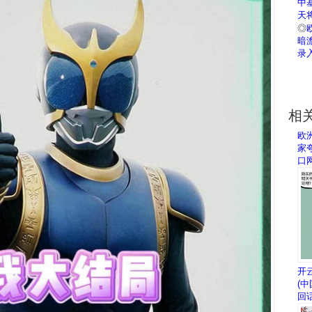
中
天
◎
暗
录
相
欧
家
口
开
(
回