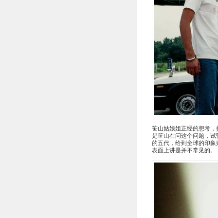
笹山姑娘姐正经的想考，
是笹山在问这个问题，试
的五代，给到全球的印象
表面上讲是并不常见的。