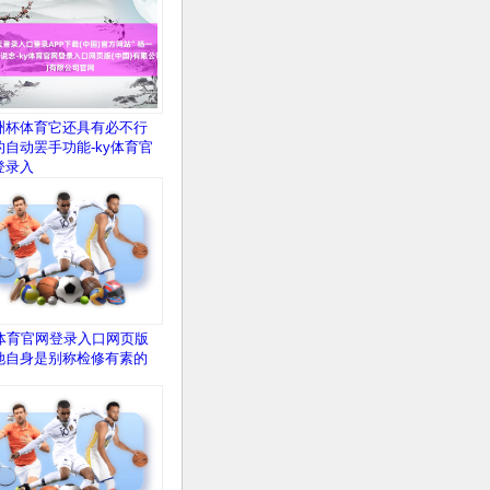
洲杯体育它还具有必不行
的自动罢手功能-ky体育官
登录入
y体育官网登录入口网页版
她自身是别称检修有素的
I