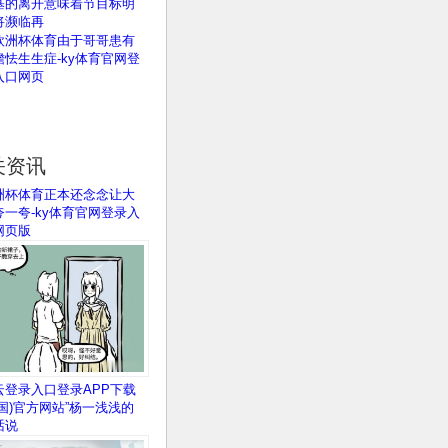
基的离开意味着节目标明
将濒临再
欧洲杯体育由于哥哥患有
澹怯生生症-ky体育官网登
入口网页
关资讯
洲杯体育正本还念念让大
夸一夸-ky体育官网登录入
网页版
云登录入口登录APP下载
中国)官方网站”杨一浅浅的
话说