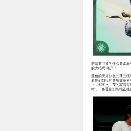
若是要回答为什么要多看
的大结局-雄介！
蓝色的天外缺色的薄云缓
命体们战役的各项文献素
上，都图文并茂的写着每
时，一条熏依旧能很正经