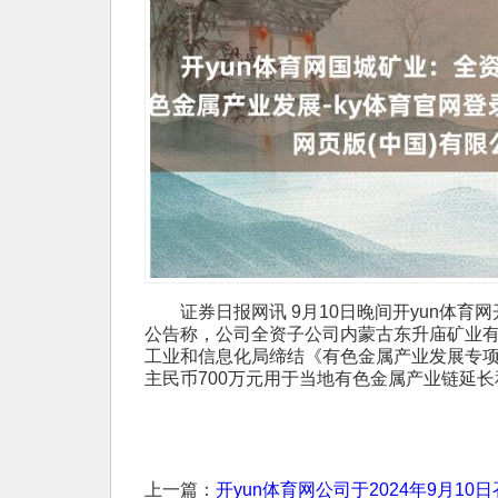
证券日报网讯 9月10日晚间开yun体育网
公告称，公司全资子公司内蒙古东升庙矿业
工业和信息化局缔结《有色金属产业发展专
主民币700万元用于当地有色金属产业链延
上一篇：
开yun体育网公司于2024年9月10