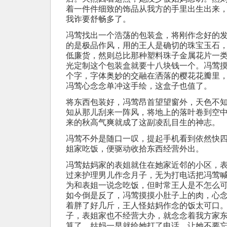
着一件件细致的饰品从我方的手里出生出来
我诈要舒畅多了。
冯莺找出一个浩荡的包装盒，将刚作念好的
的是极品作风，用的王人是确切的珠宝玉石
低廉货，然则总比那种塑料珠子金属花片一
光定制这个包装盒就要十八块钱一个。冯莺摸
个字，字体奥妙的交融在洒落的樱花花瓣里
冯莺心念念单冲这手绘，这盒子也值了。
将东西包装好，冯莺昂首望望窗外，天色不
知从那儿刮来一阵风，将地上的落叶卷到空
来的秋高气爽就成了这副凌乱目生的神志。
冯莺不外是随口一叹，提起手机看到依然快
姐家吃饭，便驱动收拾东西经营外出。
冯莺姑妈家的表姐就住在她家近邻的小区，
过来护理男儿作念月子，无为打电话把冯莺
为和表姐一说念吃饭，但时常王人是不怎么
如今倒是反了，冯莺摸摸小肚子上的肉，心
着胖了好几斤，王人怪姑妈作念的饭太可口
子，表姐家也不经营大办，就念念着我方家
算了。姑妈一早就给她打了电话，让她不要