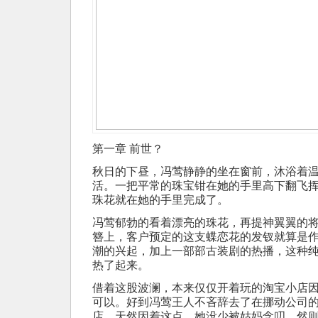
第一章 前世？
秋日的下昼，冯莺静静的坐在窗前，沐浴着
活。一把平常的珠宝钳在她的手里高下翻飞
珠花就在她的手里完成了。
冯莺郁勃的看着漂亮的珠花，再提神翼翼的
簪上，客户预定的这支蝶恋花的发钗就算是
潮的兴起，加上一部部古装剧的热播，这种
热了起来。
借着这股波澜，本来仅仅开着玩的淘宝小店
可以。好到冯莺王人不吝辞去了在挪动公司
店。天然因着这点，她没少被姑妈念叨。然