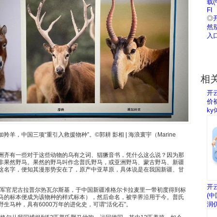
载(
Fl
◎
然
入
相
开
价
ky
羊，中国三项“重引入救援物种”。©郭耕 影相 | 海浪寰宇（Marine
洲齐有一些对于这些动物的乌有之词、猖獗音书，凭什么这么说？因为那
非果然野马。果然的野马叫作念普氏野马，或亚洲野马、蒙古野马、新疆
这名字，便知其漫形势安在了，原产中亚草原，具体说是在我国新疆、甘
开
俄国军官尼古拉普尔热瓦尔斯基，于中国新疆准格尔卡拉麦里一带初度得到标
(
马的标本便成为该物种的样式标本），然后命名，被学界沿用于今。普氏
润
生马种，具有6000万年的进化史，可谓“活化石”。