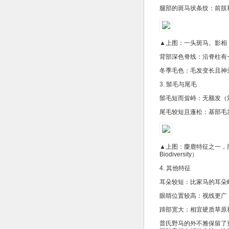
腿部的斑马状条纹：前肢
▲上图：一头斑马。影相
背部深色脊线：沿脊柱有
冬季毛色：毛发变长且神
3. 鬃毛与尾毛
鬃毛短而耸峙：无额发（
尾毛较短且蓬松：基部毛
▲上图：麋鹿特征之一，脸
Biodiversity）
4. 其他特征
耳朵较短：比家马的耳朵
眼睛位置较高：视线更广
蹄部宽大：相宜硬质草原
普氏野马的外不雅保留了