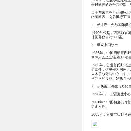
1890年，德国探险家格
全球圈养的数千匹野马，
由于东谈主类举止和环境
物园圈养，之后抓行了“
1、郊外衰一火与国际保
1960年代起，西洋动物
球圈养数目约500匹。
2、重返中国故土
1985年，中国启动普氏
木萨尔县竖立“新疆野马滋
1986年，首批普氏野
心责任，这里作为国外引
吉木萨尔野马中心，来了
马分享的食品。好像同来
3、东谈主工滋生与野化
1990年代：新疆滋生
2001年：中国初度抓行
野化程度。
2003年：首批放归野