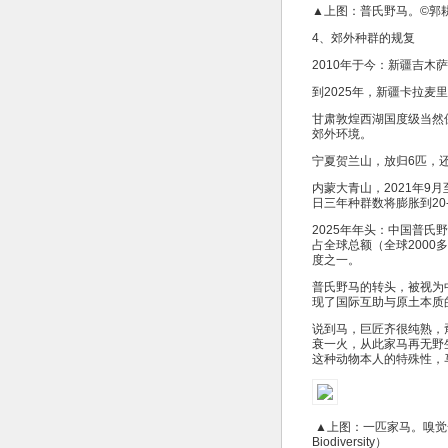
▲上图：普氏野马。©郭耕 影相 
4、郊外种群的规复
2010年于今：新疆吉
到2025年，新疆卡拉麦
甘肃敦煌西湖国度级当然
郊外环境。
宁夏贺兰山，放归6匹，还
内蒙大青山，2021年9
日三年种群数将膨胀到20-
2025年年头：中国普氏
占全球总额（全球200
度之一。
普氏野马的转头，被视为
现了国际互助与原土本质
说到马，巨匠齐很纯熟，
衰一火，从此家马再无野
这种动物本人的特殊性，
▲上图：一匹家马。嗅觉一下、
Biodiversity）