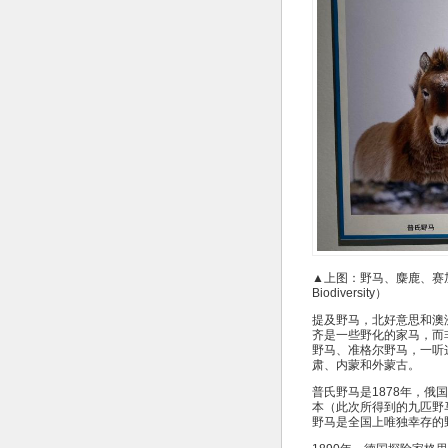
▲上图：野马、麋鹿、赛加羚
Biodiversity）
提及野马，北好意思和澳
齐是一些野化的家马，而
野马、准格尔野马，一听
肃、内蒙和外蒙古。
普氏野马是1878年，
本（此次所得到的九匹野
野马是全国上唯独幸存的野