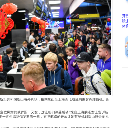
开
鞍
体
靼斯坦共和国喀山海外机场，搭乘喀山至上海直飞航班的乘客办理值机。新
歌凤舞的俄罗斯一又友，这让咱们深受感动!”来自上海的汤女士告诉新
主一直但愿到俄罗斯看一看，直飞航路的开放让她有契机到喀山感受多元