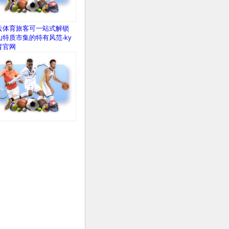
云体育旅客可一站式解锁
山特质市集的特有风范-ky
育官网