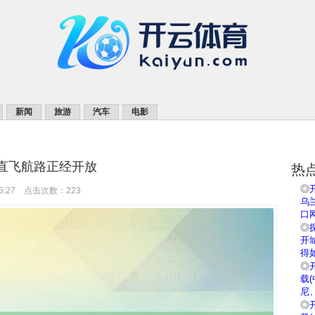
新闻
旅游
汽车
电影
”直飞航路正经开放
热
◎
05:27 点击次数：223
乌
口
◎
开
得
◎
载
尼
◎