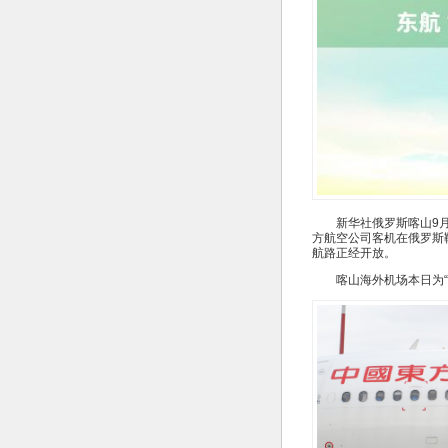
新华社俄罗斯喀山9月2
方航空公司客机在俄罗斯
航路正经开放。
喀山海外机场本日为“上