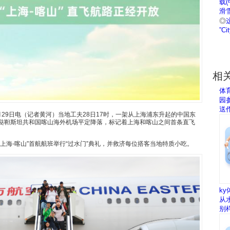
载
滑
◎
”C
相
体
园
送
9日电（记者黄河）当地工夫28日17时，一架从上海浦东升起的中国东
鞑靼斯坦共和国喀山海外机场平定降落，标记着上海和喀山之间首条直飞
海-喀山”首航航班举行“过水门”典礼，并救济每位搭客当地特质小吃。
k
从
别