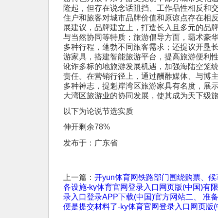
隆起，但存在说念话阻挡、工作品性相反和
住户和旅客对城市品牌价值和原谅点存在相反
展建议，品牌建立上，打造长入且多元的品
与当然协同等特质；旅游倡导方面，霸术豪
多种行程，蓬勃不同旅客需求；还提议开垦
游家具，搭建智能旅游平台，提高旅游便利
讹诈多标的地旅游发展机遇，加强海陆空笼
责任。在营销行径上，通过酬酢媒体、与博
多种神志，提魁岸湾区旅游家具有名度，展
大湾区旅游业的协同发展，使其成为天下级旅
以下为论说节选实质
伸开剩余78%
发布于：广东省
上一篇：
开yun体育网铁路部门围绕购票、
各设施-ky体育官网登录入口网页版(中国)有
录入口登录APP下载(中国)官方网站二、 
便是提交材料了-ky体育官网登录入口网页版(