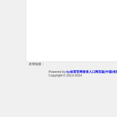
友情链接：
Powered by
ky体育官网登录入口网页版(中国)
Copyright
© 2013-2024