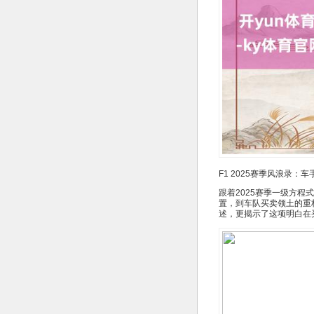
F1 2025赛季风浪录
跟着2025赛季一级方
置，到车队买卖领土的重
述，更揭示了这项明白在