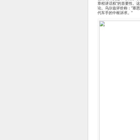
章程讲话权"的首要性。
论。乌尔兹评价称："塞
代车手的中枢诉求。"