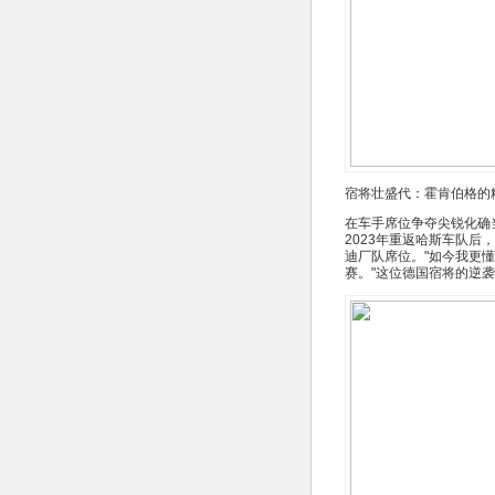
宿将壮盛代：霍肯伯格的
在车手席位争夺尖锐化确当
2023年重返哈斯车队后
迪厂队席位。"如今我更
赛。"这位德国宿将的逆袭