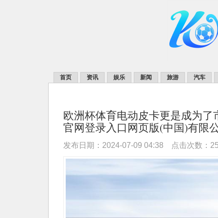
首页
资讯
娱乐
新闻
旅游
汽车
欧洲杯体育电动皮卡更是成为了市
官网登录入口网页版(中国)有限
发布日期：2024-07-09 04:38 点击次数：2