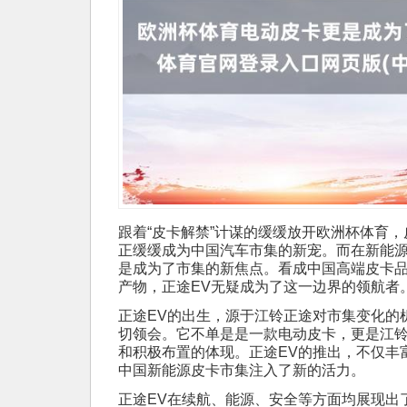
跟着“皮卡解禁”计谋的缓缓放开欧洲杯体育
正缓缓成为中国汽车市集的新宠。而在新能
是成为了市集的新焦点。看成中国高端皮卡
产物，正途EV无疑成为了这一边界的领航者
正途EV的出生，源于江铃正途对市集变化的
切领会。它不单是是一款电动皮卡，更是江
和积极布置的体现。正途EV的推出，不仅丰
中国新能源皮卡市集注入了新的活力。
正途EV在续航、能源、安全等方面均展现出