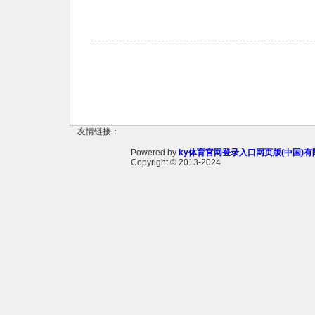
友情链接：
Powered by
ky体育官网登录入口网页版(中国)
Copyright
© 2013-2024