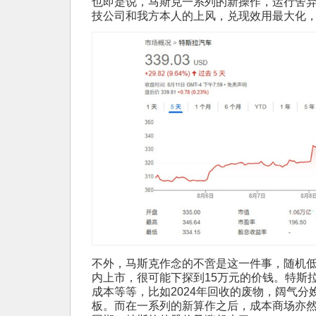
也即是说，马斯克一系列的新操作，运行舍
技公司和我方本人的上风，兑现效用最大化
不外，马斯克作念的不啻是这一件事，随机低价版M
内上市，很可能下探到15万元的价钱。特斯
成本等等，比如2024年回收的废物，阔气分娩2
板。而在一系列的新算作之后，成本商场亦