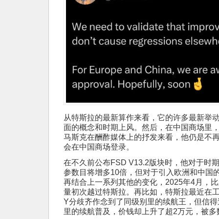
从特斯拉的最新算作来看，它的许多最新举
面的概念和时期上风。然后，在中国商场里
马斯克在酬酢媒体上的抒发来看，他仍是不再
会在中国商场登录。
在不久前公布FSD V13.2版块时，他对于
参数目将增多10倍，但对于引入欧洲和中国
再结合上一系列其他的变化，2025年4月，
量初次越过特斯拉。再比如，特斯拉最近在工信部讲
Y分歧齐作念到了同级别里的续航王，但信得
里的续航普及，价钱却上升了超2万元，被多