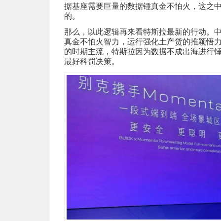
据基座需要巨量的数据锤真金不怕火，这之
的。
那么，以此逻辑再来看特斯拉最新的行动。
真金不怕火智力，运行强化土产货的推颖悟
的时期主流，特斯拉因为数据不成出海进行
最好科罚决策。