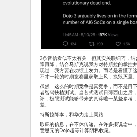
2条音信看似不太有关，但其实关联细巧，结
降再降，结合马斯克说我方对特斯拉的掌控
现过，我方要在功绩上发力。而若是看懂了
不才一轮的时期竞赛里获取上风，换毁灭量
虽然，这么的时期竞争是真竞争，而不是目下
者智驾扶植测试。当各式测试日薄西山之后
评，极限测试能够带来的真谛唯一某些参考
差。
特斯拉降本，和华为走上同路
瑕疵的信息，在不休传递。在许多报说念中，
意思元的Dojo超等计算阴私收尾。