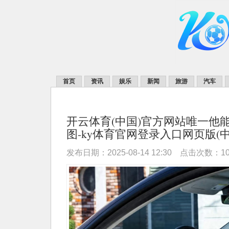
首页
资讯
娱乐
新闻
旅游
汽车
开云体育(中国)官方网站唯一他
图-ky体育官网登录入口网页版(
发布日期：2025-08-14 12:30 点击次数：1