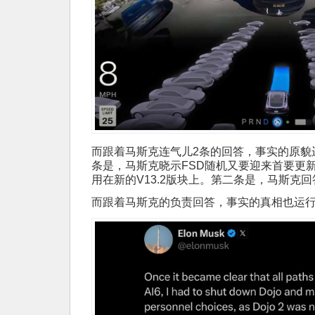
而跟着马斯克连气儿2条的回答，事实的原貌
条是，马斯克晓示FSD随机又要迎来首要更
用在新的V13.2版块上。第二条是，马斯克回
而跟着马斯克的负责回答，事实的真相也运