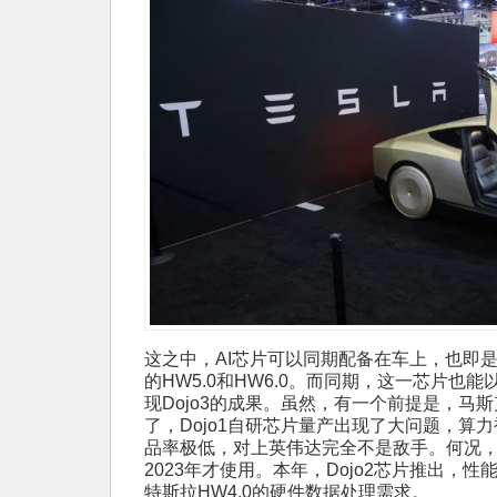
这之中，AI芯片可以同期配备在车上，也即
的HW5.0和HW6.0。而同期，这一芯片也
现Dojo3的成果。虽然，有一个前提是，马
了，Dojo1自研芯片量产出现了大问题，算
品率极低，对上英伟达完全不是敌手。何况
2023年才使用。本年，Dojo2芯片推出，
特斯拉HW4.0的硬件数据处理需求。