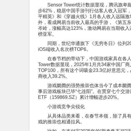
Sensor Tower统计数据显现，腾讯旗卑
步62%，稳居中国手游刊行估客人收入冠军
平精英》和《穿越火线》1月各人收入远隔激增9
外，看成网易当前收入最高的手游，《第五东
岑岭，涨幅高达123%，激动网易在当期收入
榜亚军。
同期，世纪华通旗下《无穷冬日》位列20
iOS端收入名次榜TOP6。
在春节档的带动下，中国游戏家具在各人得回
Tower数据显现，2025年1月共34家中国
TOP100，所有这个词吸金23.3亿好意思元
商收入39.2%。
游戏阛阓的强势推崇也体当今了成本阛阓。
事后游戏板块已毕“七连阳”。在贯穿七个交
ETF（159869.SZ）累计增幅进步20%。
小游戏竞争尖锐化
从具体品类来看，在春节本领，除了具有
戏的推崇也相通拉风。