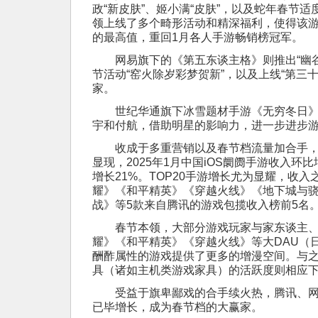
政“新皮肤”、姬小满“皮肤”，以及蛇年春节适
领上线了多个畸形活动和精深福利，使得该游
的最高值，重回1月各人手游畅销榜冠军。
网易旗下的《第五东谈主格》则推出“幽谷
节活动“窑火除岁彩梦贺新”，以及上线“第三十
家。
世纪华通旗下冰雪题材手游《无穷冬日》
宇和付航，借助明星的影响力，进一步进步
收成于多重营销以及春节档流量加合手，Sens
显现，2025年1月中国iOS阛阓手游收入环比
增长21%。TOP20手游增长尤为显耀，收入
耀》《和平精英》《穿越火线》《地下城与
战》等5款来自腾讯的游戏包揽收入榜前5名
春节本领，大部分游戏玩家与家东谈主、
耀》《和平精英》《穿越火线》等大DAU（
酬酢属性的游戏提供了更多的增漫空间。与
具（诸如主机类游戏家具）的活跃度则相应
受益于旗卑鄙戏的合手续火热，腾讯、网
已毕增长，成为春节档的大赢家。