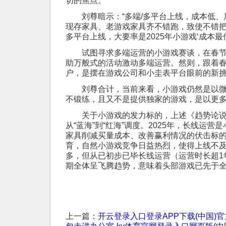
切的焦点。
刘尊暗示：“多端/多平台上线，成本低、
现存家具、老游戏家具齐不错跑，致使不错把
多平台上线，大要率是2025年小游戏‘成本最
试图寻求多端运营的小游戏赛谈，在春节
助万般式的活动激动多端运营。然则，跟着
户，是摆在游戏公司和小圭表平台眼前的新
刘尊合计，当前来看，小游戏仍然是以微
不锻练，且又不是提供独家的游戏，是以更
关于小游戏的发力标的，上述《趋势论说
从“蓝海”到“红海”调度。2025年，长线运
家具削减买量成本、改善赢利情况的伏击标
育，自然小游戏竞争日益热烈，使得上线不及
多，但从已初步已毕长线运营（运营时长超1
期全体呈飞腾趋势，意味着头部游戏已先于
上一篇：
开云登录入口登录APP下载(中国)