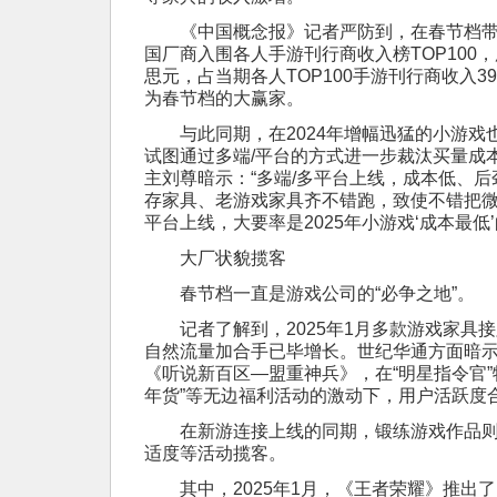
《中国概念报》记者严防到，在春节档带动下
国厂商入围各人手游刊行商收入榜TOP100，
思元，占当期各人TOP100手游刊行商收入3
为春节档的大赢家。
与此同期，在2024年增幅迅猛的小游戏
试图通过多端/平台的方式进一步裁汰买量成本。
主刘尊暗示：“多端/多平台上线，成本低、
存家具、老游戏家具齐不错跑，致使不错把微
平台上线，大要率是2025年小游戏‘成本最低’
大厂状貌揽客
春节档一直是游戏公司的“必争之地”。
记者了解到，2025年1月多款游戏家具
自然流量加合手已毕增长。世纪华通方面暗示
《听说新百区—盟重神兵》，在“明星指令官”
年货”等无边福利活动的激动下，用户活跃度
在新游连接上线的同期，锻练游戏作品则
适度等活动揽客。
其中，2025年1月，《王者荣耀》推出了