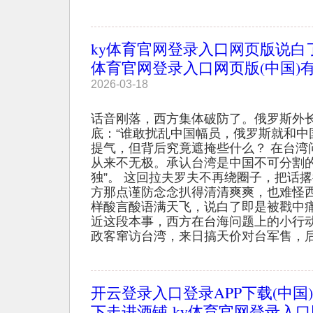
ky体育官网登录入口网页版说白了
体育官网登录入口网页版(中国)
2026-03-18
话音刚落，西方集体破防了。俄罗斯外
底：“谁敢扰乱中国幅员，俄罗斯就和中
提气，但背后究竟遮掩些什么？ 在台湾
从来不无极。承认台湾是中国不可分割的
独”。 这回拉夫罗夫不再绕圈子，把话
方那点谨防念念扒得清清爽爽，也难怪
样酸言酸语满天飞，说白了即是被戳中痛
近这段本事，西方在台海问题上的小行
政客窜访台湾，来日搞天价对台军售，后天
开云登录入口登录APP下载(中国
下走进酒铺-ky体育官网登录入口