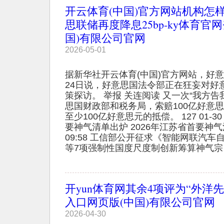
开云体育(中国)官方网站机构怎
思联储再度降息25bp-ky体育官
国)有限公司官网
2026-05-01
据新华社开云体育(中国)官方网站，好
24日说，好意思国法令部正在狂妄对好
策探访。 举报 关连阅读 又一次“我方
思国财政部和税务局，索赔100亿好意
至少100亿好意思元的抵偿。 127 01-30 
要神气清单出炉 2026年江苏省首要神气清单
09:58 工信部公开征求《智能网联汽
等7项强制性国度尺度制创新筹算神气宗旨 
开yun体育网其余4项评为“外洋先
入口网页版(中国)有限公司官网
2026-04-30