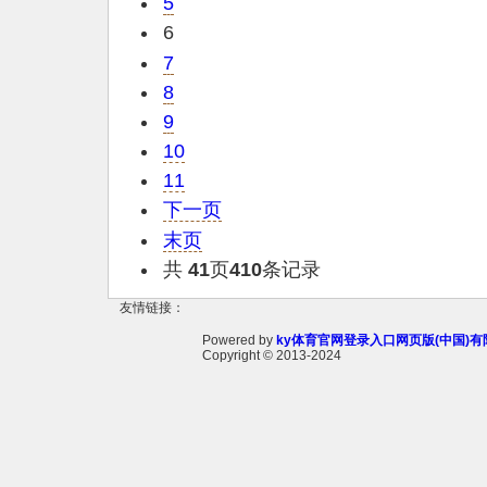
5
6
7
8
9
10
11
下一页
末页
共
41
页
410
条记录
友情链接：
Powered by
ky体育官网登录入口网页版(中国)
Copyright
© 2013-2024