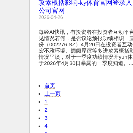
攻素概括影响-ky体育官网登录入
公司官网
2026-04-26
每经AI快讯，有投资者在投资者互动平
见情况若何，是否议论预报功绩相识一直
份（002276.SZ）4月20日在投资者
宏不雅环境、阛阓厚谊等多进攻素概括
情况平淡，对于一季度功绩情况开yun
于2026年4月30日暴露的一季度知道。..
首页
上一页
1
2
3
4