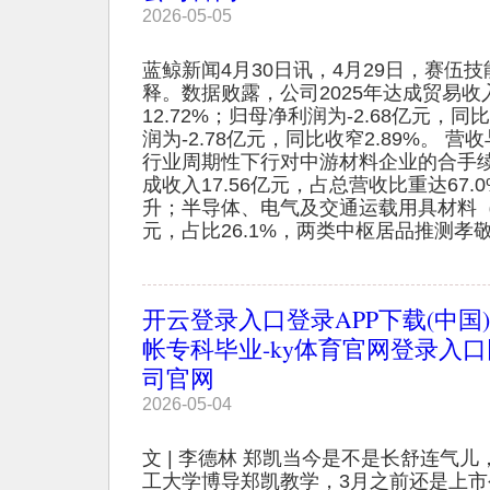
2026-05-05
蓝鲸新闻4月30日讯，4月29日，赛伍技
释。数据败露，公司2025年达成贸易收入
12.72%；归母净利润为-2.68亿元，同
润为-2.78亿元，同比收窄2.89%。 
行业周期性下行对中游材料企业的合手
成收入17.56亿元，占总营收比重达67
升；半导体、电气及交通运载用具材料（S
元，占比26.1%，两类中枢居品推测孝敬93
开云登录入口登录APP下载(中国
帐专科毕业-ky体育官网登录入口
司官网
2026-05-04
文 | 李德林 郑凯当今是不是长舒连气
工大学博导郑凯教学，3月之前还是上