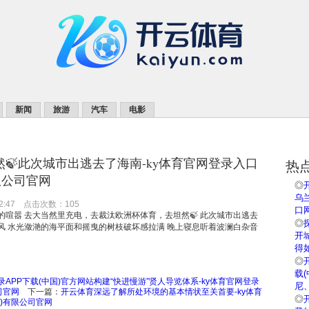
新闻
旅游
汽车
电影
🍃此次城市出逃去了海南-ky体育官网登录入口
热
限公司官网
◎
乌
12:47 点击次数：105
口
喧嚣 去大当然里充电，去裁汰欧洲杯体育，去坦然🍃 此次城市出逃去
◎
风 水光潋滟的海平面和摇曳的树枝破坏感拉满 晚上寝息听着波澜白杂音
开
得
◎
载
APP下载(中国)官方网站构建“快进慢游”贤人导览体系-ky体育官网登录
尼
司官网
下一篇：
开云体育深远了解所处环境的基本情状至关首要-ky体育
◎
)有限公司官网