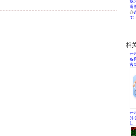
载
滑
◎
”C
相
开
各样
官
开
(
1.