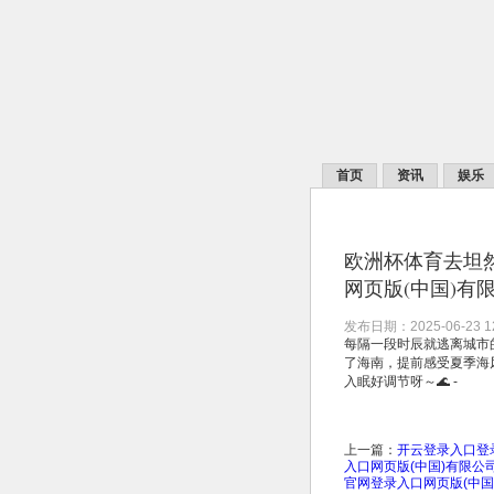
首页
资讯
娱乐
欧洲杯体育去坦然
网页版(中国)有
发布日期：2025-06-23 
每隔一段时辰就逃离城市的
了海南，提前感受夏季海
入眠好调节呀～🌊 -
上一篇：
开云登录入口登录
入口网页版(中国)有限公
官网登录入口网页版(中国